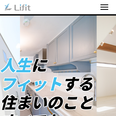
人生
に
フィット
する
住まいのこと