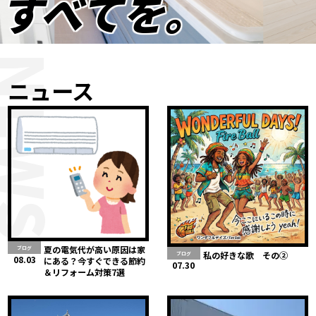
すべてを。
NEWS
ニュース
夏の電気代が高い原因は家
ブログ
私の好きな歌 その②
ブログ
08.03
にある？今すぐできる節約
07.30
＆リフォーム対策7選