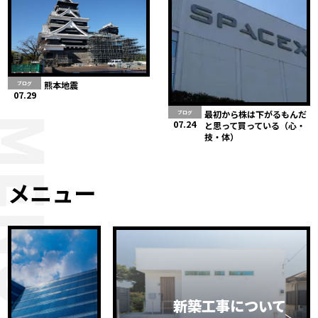
熊本地震
ブログ
07.29
最初から株は下がるもんだ
ブログ
MENU
07.24
と思って買っている（心・
技・体）
メニュー
新築工事について