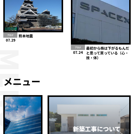
熊本地震
ブログ
07.29
最初から株は下がるもんだ
ブログ
MENU
07.24
と思って買っている（心・
技・体）
メニュー
新築工事について