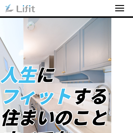
人生
に
フィット
する
住まいのこと