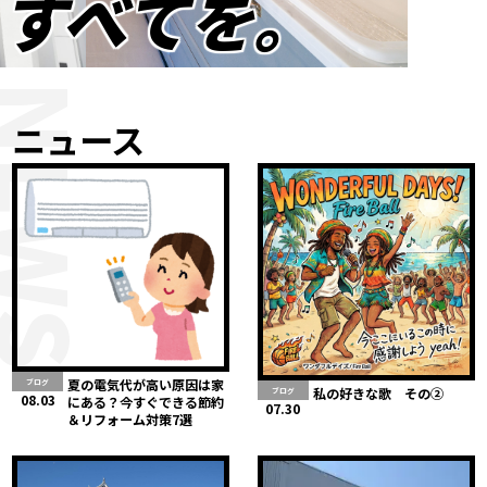
すべてを。
NEWS
ニュース
夏の電気代が高い原因は家
ブログ
私の好きな歌 その②
ブログ
08.03
にある？今すぐできる節約
07.30
＆リフォーム対策7選