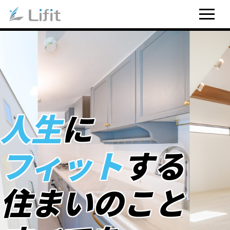
人生
に
フィット
する
住まいのこと