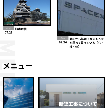
熊本地震
ブログ
07.29
最初から株は下がるもんだ
ブログ
MENU
07.24
と思って買っている（心・
技・体）
メニュー
新築工事について