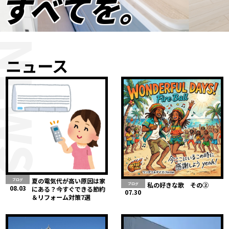
すべてを。
NEWS
ニュース
夏の電気代が高い原因は家
ブログ
私の好きな歌 その②
ブログ
08.03
にある？今すぐできる節約
07.30
＆リフォーム対策7選