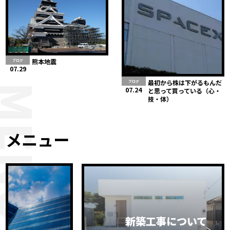
熊本地震
ブログ
07.29
最初から株は下がるもんだ
ブログ
MENU
07.24
と思って買っている（心・
技・体）
メニュー
新築工事について