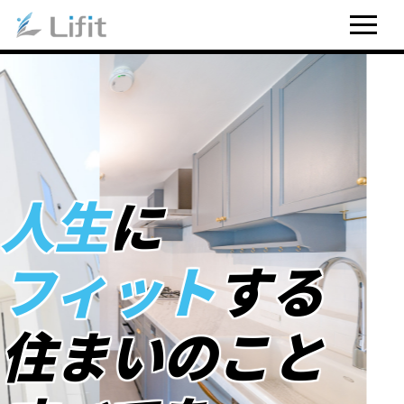
人生
に
フィット
する
住まいのこと