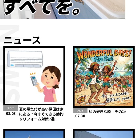
すべてを。
NEWS
ニュース
夏の電気代が高い原因は家
ブログ
私の好きな歌 その②
ブログ
08.03
にある？今すぐできる節約
07.30
＆リフォーム対策7選