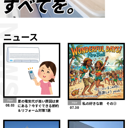
すべてを。
NEWS
ニュース
夏の電気代が高い原因は家
ブログ
私の好きな歌 その②
ブログ
08.03
にある？今すぐできる節約
07.30
＆リフォーム対策7選