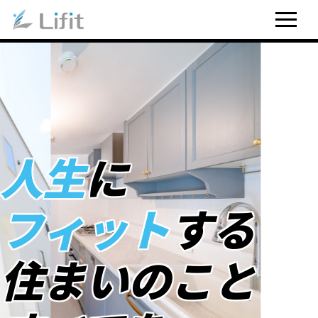
人生
に
フィット
する
住まいのこと