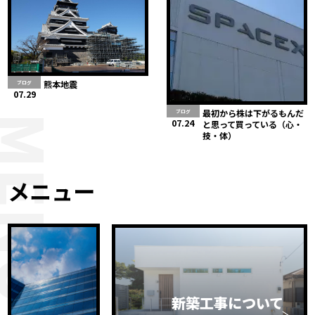
熊本地震
ブログ
07.29
最初から株は下がるもんだ
ブログ
MENU
07.24
と思って買っている（心・
技・体）
メニュー
新築工事について