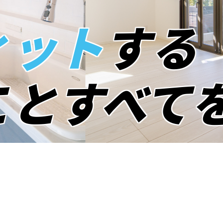
ィット
する
こと
すべて