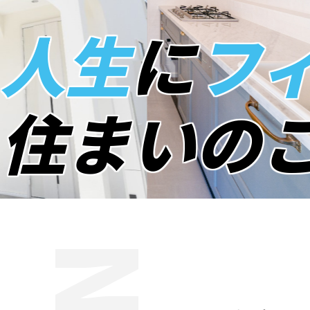
人生
に
フ
住まいの