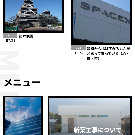
熊本地震
ブログ
07.29
最初から株は下がるもんだ
ブログ
MENU
07.24
と思って買っている（心・
技・体）
メニュー
新築工事について