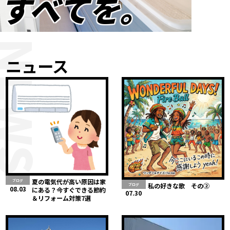
すべてを。
NEWS
ニュース
夏の電気代が高い原因は家
ブログ
私の好きな歌 その②
ブログ
08.03
にある？今すぐできる節約
07.30
＆リフォーム対策7選