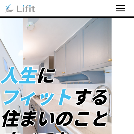
人生
に
フィット
する
住まいのこと