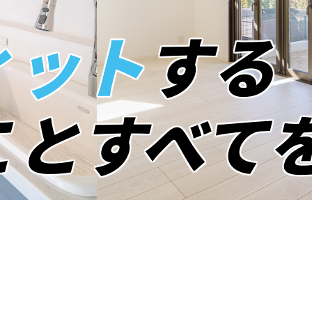
ィット
する
こと
すべて