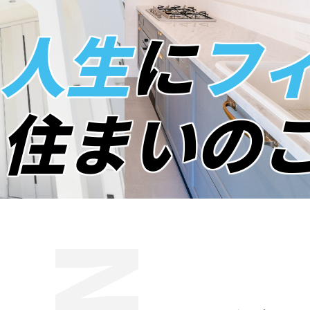
人生
に
フ
住まいの