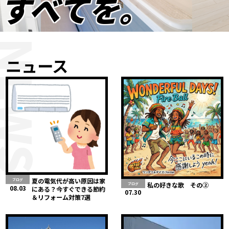
すべてを。
NEWS
ニュース
夏の電気代が高い原因は家
ブログ
私の好きな歌 その②
ブログ
08.03
にある？今すぐできる節約
07.30
＆リフォーム対策7選