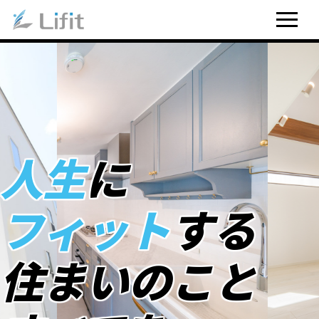
人生
に
フィット
する
住まいのこと