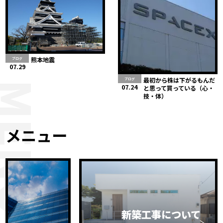
熊本地震
ブログ
07.29
最初から株は下がるもんだ
ブログ
MENU
07.24
と思って買っている（心・
技・体）
メニュー
新築工事について