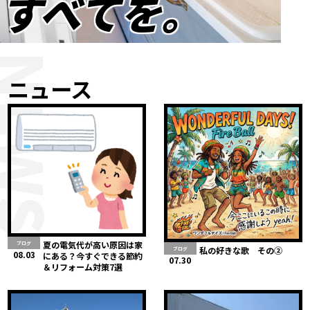
すべてを。
NEWS
ニュース
夏の電気代が高い原因は家
ブログ
私の好きな歌 その②
ブログ
08.03
にある？今すぐできる節約
07.30
＆リフォーム対策7選