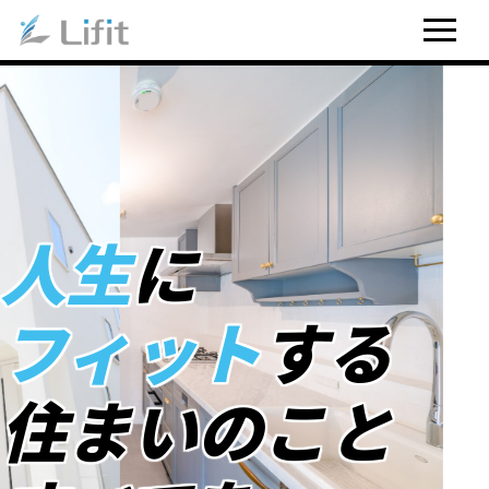
人生
に
フィット
する
住まいのこと