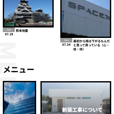
熊本地震
ブログ
07.29
最初から株は下がるもんだ
ブログ
MENU
07.24
と思って買っている（心・
技・体）
メニュー
新築工事について