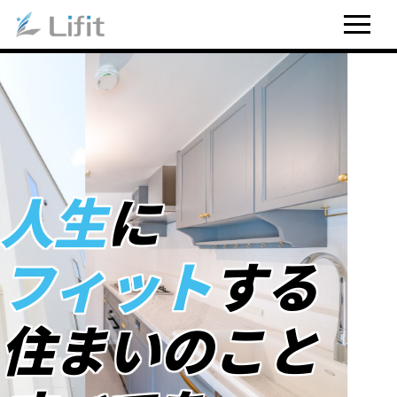
人生
に
フィット
する
住まいのこと