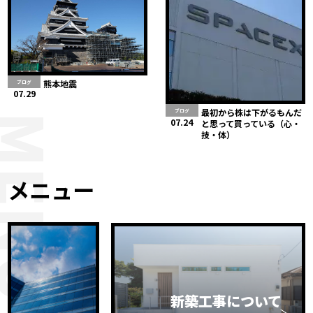
熊本地震
ブログ
07.29
最初から株は下がるもんだ
ブログ
MENU
07.24
と思って買っている（心・
技・体）
メニュー
新築工事について