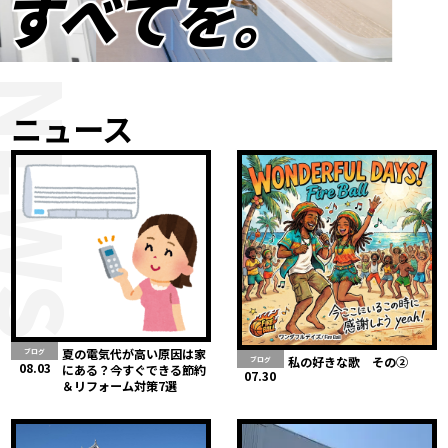
すべてを。
NEWS
ニュース
夏の電気代が高い原因は家
ブログ
私の好きな歌 その②
ブログ
08.03
にある？今すぐできる節約
07.30
＆リフォーム対策7選