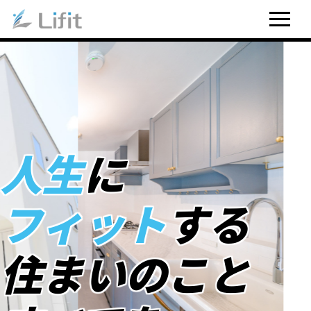
人生
に
フィット
する
住まいのこと