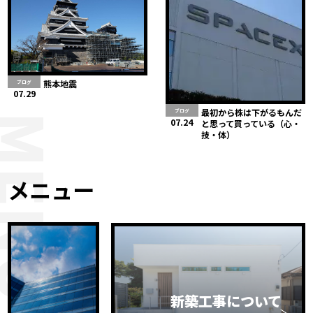
熊本地震
ブログ
07.29
最初から株は下がるもんだ
ブログ
MENU
07.24
と思って買っている（心・
技・体）
メニュー
新築工事について