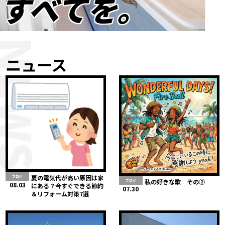
すべてを。
NEWS
ニュース
夏の電気代が高い原因は家
ブログ
私の好きな歌 その②
ブログ
08.03
にある？今すぐできる節約
07.30
＆リフォーム対策7選