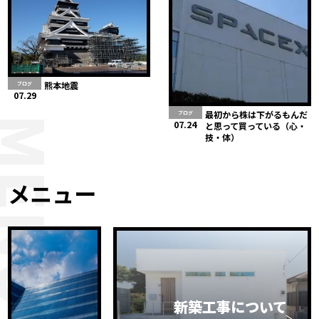
熊本地震
ブログ
07.29
最初から株は下がるもんだ
ブログ
MENU
07.24
と思って買っている（心・
技・体）
メニュー
新築工事について