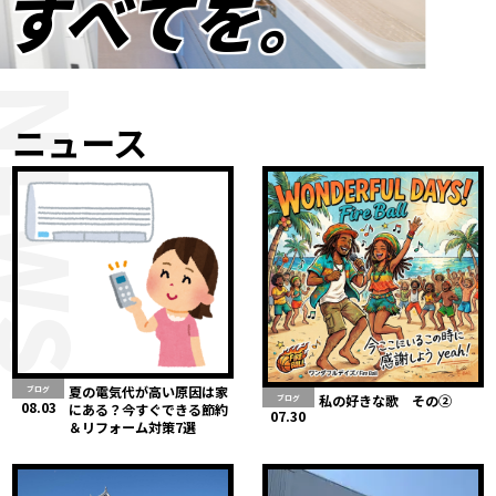
すべてを。
NEWS
ニュース
夏の電気代が高い原因は家
ブログ
私の好きな歌 その②
ブログ
08.03
にある？今すぐできる節約
07.30
＆リフォーム対策7選