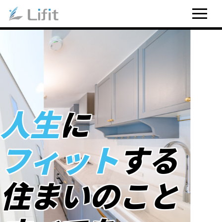
人生
に
フィット
する
住まいのこと