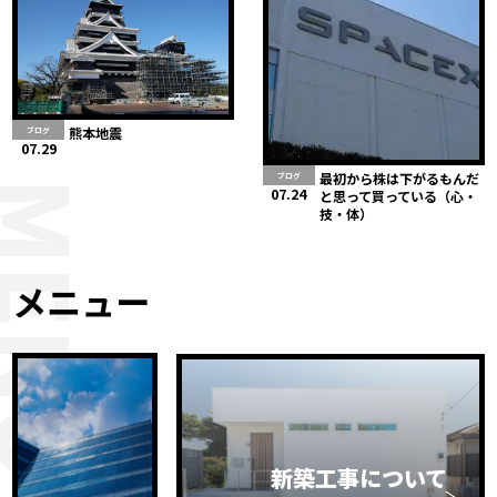
熊本地震
ブログ
07.29
最初から株は下がるもんだ
ブログ
MENU
07.24
と思って買っている（心・
技・体）
メニュー
新築工事について