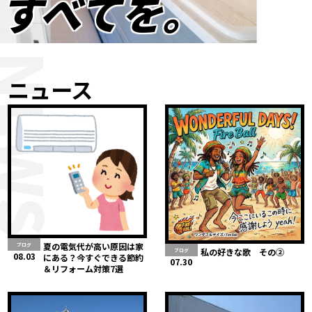
すべてを。
NEWS
ニュース
夏の電気代が高い原因は家
ブログ
私の好きな歌 その②
ブログ
08.03
にある？今すぐできる節約
07.30
＆リフォーム対策7選