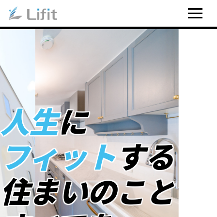
人生
に
フィット
する
住まいのこと