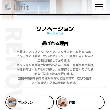
リノベーション
RENOVATION
Renovation
選ばれる理由
当社は、フルリノベーション、フルリフォームをはじめ、
インテリア（内装）からエクステリア（外構）まで幅広い
工事に対応しております。
マンションや戸建住宅はもちろん、店舗、事務所など多様
な建物用途にも柔軟に対応し、
お客様のご要望に応じた最
適なご提案と施工を行います。
空間の価値を高める確かな技術と提案力で、理想の住ま
い・空間づくりをお手伝いします。
マンション
戸建