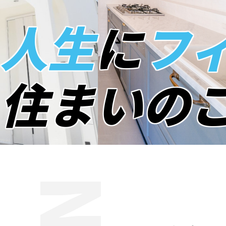
人生
に
フ
住まいの