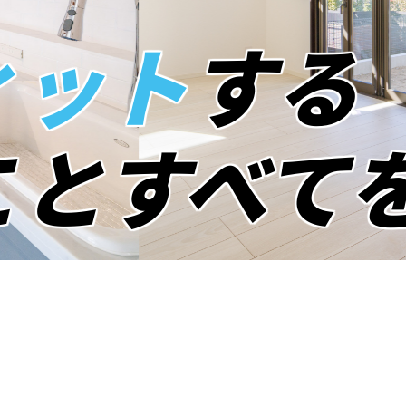
ィット
する
こと
すべて