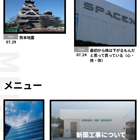
熊本地震
ブログ
07.29
最初から株は下がるもんだ
ブログ
MENU
07.24
と思って買っている（心・
技・体）
メニュー
新築工事について