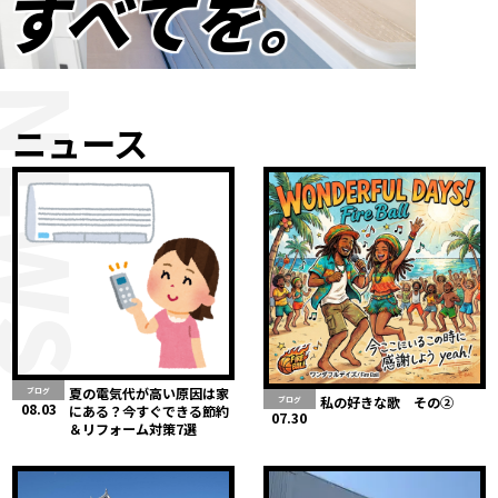
すべてを。
NEWS
ニュース
夏の電気代が高い原因は家
ブログ
私の好きな歌 その②
ブログ
08.03
にある？今すぐできる節約
07.30
＆リフォーム対策7選