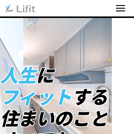
人生
に
フィット
する
住まいのこと